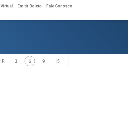
Virtual
Emitir Boleto
Fale Conosco
IR
3
6
9
15