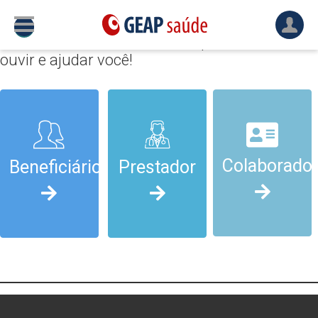
Selecione
uma
das opções!
Um canal de denúncia criado para acolher,
ouvir e ajudar você!
Colaborado
Beneficiário
Prestador