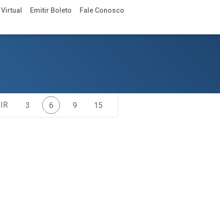
Virtual
Emitir Boleto
Fale Conosco
IR
3
6
9
15