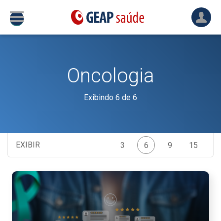
Oncologia
Exibindo 6 de 6
EXIBIR
3
6
9
15