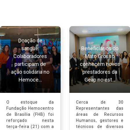
Doação de
sangue:
Beneficiários do
Colaboradores
Mato Grosso
participam de
conhecem novos
ação solidária no
prestadores da
Hemoce...
Geap no est...
O estoque da
Cerca de 30
Fundação Hemocentro
Representantes das
de Brasília (FHB) foi
áreas de Recursos
reforçado nesta
Humanos, gestores e
terça-feira (21) com a
técnicos de diversos