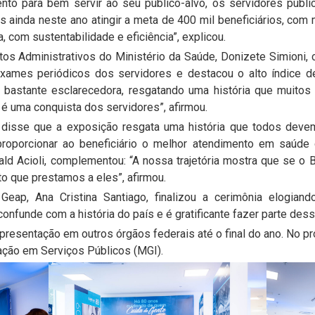
nto para bem servir ao seu público-alvo, os servidores públi
ainda neste ano atingir a meta de 400 mil beneficiários, com m
, com sustentabilidade e eficiência”, explicou.
tos Administrativos do Ministério da Saúde, Donizete Simioni, 
exames periódicos dos servidores e destacou o alto índice d
 bastante esclarecedora, resgatando uma história que muitos
é uma conquista dos servidores”, afirmou.
, disse que a exposição resgata uma história que todos devem
proporcionar ao beneficiário o melhor atendimento em saúde
ld Acioli, complementou: “A nossa trajetória mostra que se o B
o que prestamos a eles”, afirmou.
Geap, Ana Cristina Santiago, finalizou a cerimônia elogiando
confunde com a história do país e é gratificante fazer parte dess
apresentação em outros órgãos federais até o final do ano. No p
ação em Serviços Públicos (MGI).