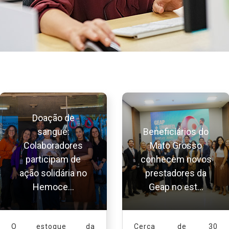
Doação de
sangue:
Beneficiários do
Colaboradores
Mato Grosso
participam de
conhecem novos
ação solidária no
prestadores da
Hemoce...
Geap no est...
O estoque da
Cerca de 30