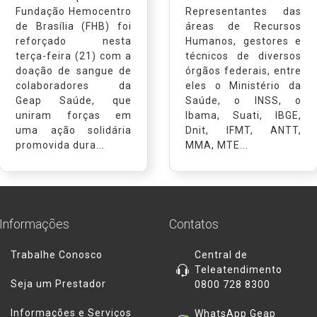
Fundação Hemocentro
Representantes das
de Brasília (FHB) foi
áreas de Recursos
reforçado nesta
Humanos, gestores e
terça-feira (21) com a
técnicos de diversos
doação de sangue de
órgãos federais, entre
colaboradores da
eles o Ministério da
Geap Saúde, que
Saúde, o INSS, o
uniram forças em
Ibama, Suati, IBGE,
uma ação solidária
Dnit, IFMT, ANTT,
promovida dura...
MMA, MTE...
Informações
Contatos
Trabalhe Conosco
Central de
Teleatendimento
Seja um Prestador
0800 728 8300
Informações e Serviços
WhatsApp Geap