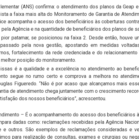
ementar (ANS) confirma: o atendimento dos planos da Geap es
uista a faixa mais alta do Monitoramento de Garantia de Atend
ndice acompanha o acesso dos beneficiários às coberturas contr
pela Agência e na quantidade de beneficiários dos planos de s
ior patamar, se posicionou na faixa 2. Desde então, houve u
 passado pela nova gestão, apostando em medidas voltadas 
rnos, fortalecimento da rede credenciada e do relacionament
 a melhor posição do monitoramento.
issas é a qualidade e a excelência no atendimento ao benefic
nto segue no rumo certo e comprova a melhora no atendim
ouglas Figueredo. “Não é por acaso que alcançamos mais esse 
antia de atendimento chega juntamente com o crescimento record
isfação dos nossos beneficiários”, acrescentou.
endimento – É o acompanhamento do acesso dos beneficiários à
ompara dadas como: reclamações recebidas pela Agência Nacion
de e outros. São exemplos de reclamações consideradas e ve
s para realização de consultas, exames e cirurgias ou negat