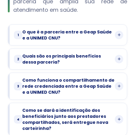
parceria que amplia sua rede de
atendimento em saúde.
O que é a parceria entre a Geap Saúde
+
1
e a UNIMED CNU?
A parceria entre a Geap Saúde e a
Quais são os principais benefícios
+
2
dessa parceria?
UNIMED CNU é uma colaboração
estratégica que beneficia usuários
Acesso
Os beneficiários têm acesso a uma
Como funciona o compartilhamento de
da operadora de saúde. Essa
Ampliado:
rede maior de hospitais,
+
rede credenciada entre a Geap Saúde
3
laboratórios, clínicas e médicos,
e a UNIMED CNU?
parceria permite o
aumentando as opções de
compartilhamento da rede
atendimento.
Identificação:
Para utilizar a rede
Como se dará a identificação dos
Maior
Com mais prestadores de
credenciada da UNIMED CNU, ou
compartilhada, o beneficiário
beneficiários junto aos prestadores
Conveniência:
serviços disponíveis, é mais fácil
+
4
GEAP precisa apresentar sua
seja, os beneficiários da Geap
compartilhados, será entregue nova
encontrar atendimento próximo
carteirinha de identificação
carteirinha?
de onde estiver.
Saúde podem utilizar os serviços
da UNIMED CNU disponível no