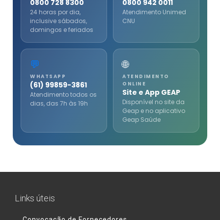
0800 728 8300
0800 942 0011
24 horas por dia,
Atendimento Unimed
inclusive sábados,
CNU
domingos e feriados
💬
🌐
WHATSAPP
ATENDIMENTO
(61) 99859-3861
ONLINE
Site e App GEAP
Atendimento todos os
Disponível no site da
dias, das 7h às 19h
Geap e no aplicativo
Geap Saúde
Links úteis
Convocação de Fornecedores