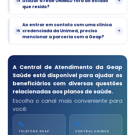
+
utilizar a rede UNIMED fora do estado
14
O beneficiário mantém as mesmas
relacionados ao uso da rede
que resido?
carências previstas em seu plano
compartilhada.
Sim
Geap.
Ao entrar em contato com uma clínica
+
credenciada da Unimed, preciso
15
O beneficiário que possui a
mencionar a parceria com a Geap?
carteirinha da UNIMED pode utilizar
Não
a rede habilitada em âmbito
nacional.
Basta informar que deseja realizar
A Central de Atendimento da Geap
o atendimento pela Unimed e
Saúde está disponível para ajudar os
beneficiários com diversas questões
apresentar o número da sua
relacionadas aos planos de saúde.
carteirinha no momento do
Escolha o canal mais conveniente para
agendamento ou atendimento.
você:
📞
📞
TELEFONE GEAP
CENTRAL UNIMED