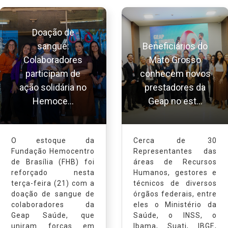
Doação de
sangue:
Beneficiários do
Colaboradores
Mato Grosso
participam de
conhecem novos
ação solidária no
prestadores da
Hemoce...
Geap no est...
O estoque da
Cerca de 30
Fundação Hemocentro
Representantes das
de Brasília (FHB) foi
áreas de Recursos
reforçado nesta
Humanos, gestores e
terça-feira (21) com a
técnicos de diversos
doação de sangue de
órgãos federais, entre
colaboradores da
eles o Ministério da
Geap Saúde, que
Saúde, o INSS, o
uniram forças em
Ibama, Suati, IBGE,