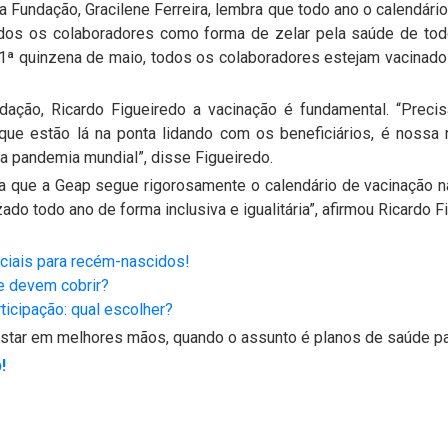
Fundação, Gracilene Ferreira, lembra que todo ano o calendári
todos os colaboradores como forma de zelar pela saúde de tod
 1ª quinzena de maio, todos os colaboradores estejam vacinad
ndação, Ricardo Figueiredo a vacinação é fundamental. “Prec
ue estão lá na ponta lidando com os beneficiários, é nossa 
 pandemia mundial”, disse Figueiredo.
da que a Geap segue rigorosamente o calendário de vacinação n
do todo ano de forma inclusiva e igualitária”, afirmou Ricardo F
ciais para recém-nascidos!
e devem cobrir?
icipação: qual escolher?
estar em melhores mãos, quando o assunto é planos de saúde pa
!