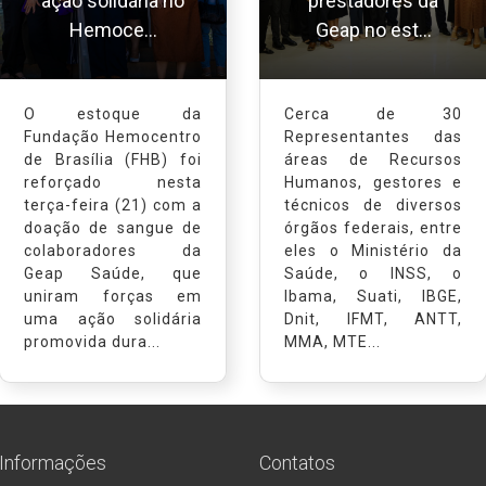
ação solidária no
prestadores da
Hemoce...
Geap no est...
O estoque da
Cerca de 30
Fundação Hemocentro
Representantes das
de Brasília (FHB) foi
áreas de Recursos
reforçado nesta
Humanos, gestores e
terça-feira (21) com a
técnicos de diversos
doação de sangue de
órgãos federais, entre
colaboradores da
eles o Ministério da
Geap Saúde, que
Saúde, o INSS, o
uniram forças em
Ibama, Suati, IBGE,
uma ação solidária
Dnit, IFMT, ANTT,
promovida dura...
MMA, MTE...
Informações
Contatos