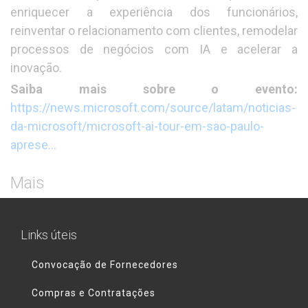
enriquecer a experiência dos funcionários,
reinventar o relacionamento com clientes, remodelar
processos de negócios com IA e acelerar a
inovação.
Saiba mais sobre o evento:
https://news.microsoft.com/source/latam/noticias-
da-microsoft/microsoft-ai-tour-em-sao-paulo-
aprese…
Mais
Links úteis
Convocação de Fornecedores
Compras e Contratações