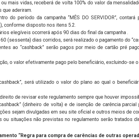
 ou mais vidas, receberá de volta 100% do valor da mensalidade
s que aderiram.
 dentro do período da campanha “MÊS DO SERVIDOR”, contará 
a), conforme disposto nos itens 5.2.
ários elegíveis ocorrerá após 90 dias do final da campanha .
 60 (sessenta) dias corridos, será realizado o pagamento do “cas
rentes ao “cashback” serão pagos por meio de cartão pré pago
ção, o valor efetivamente pago pelo beneficiário, excluindo-se o a
cashback”, será utilizado o valor do plano ao qual o beneficiá
direito de revisar este regulamento sempre que houver impossi
cashback” (dinheiro de volta) e de isenção de carência parcial 
ões sejam divulgadas em seu site oficial e outros meios de c
s ou situações não previstas no regulamento serão tratados di
amento “Regra para compra de carências de outras operad