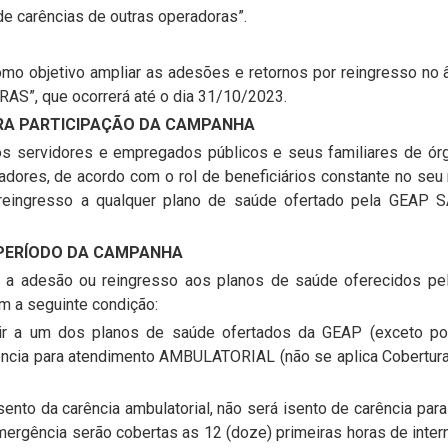
e carências de outras operadoras”.
como objetivo ampliar as adesões e retornos por reingresso 
, que ocorrerá até o dia 31/10/2023.
PARA PARTICIPAÇÃO DA CAMPANHA
 os servidores e empregados públicos e seus familiares de 
ores, de acordo com o rol de beneficiários constante no seu
reingresso a qualquer plano de saúde ofertado pela GEAP 
 PERÍODO DA CAMPANHA
em a adesão ou reingresso aos planos de saúde oferecidos pe
 a seguinte condição:
erir a um dos planos de saúde ofertados da GEAP (exceto por 
ncia para atendimento AMBULATORIAL (não se aplica Cobertura 
 isento da carência ambulatorial, não será isento de carência pa
mergência serão cobertas as 12 (doze) primeiras horas de inte