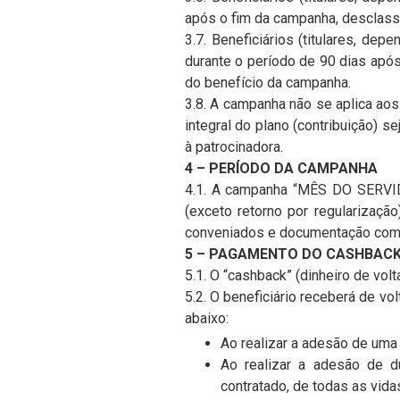
após o fim da campanha, desclassi
3.7. Beneficiários (titulares, de
durante o período de 90 dias após
do benefício da campanha.
3.8. A campanha não se aplica aos
integral do plano (contribuição) 
à patrocinadora.
4 – PERÍODO DA CAMPANHA
4.1. A campanha “MÊS DO SERVID
(exceto retorno por regularizaç
conveniados e documentação compl
5 – PAGAMENTO DO CASHBACK (d
5.1. O “cashback” (dinheiro de vol
5.2. O beneficiário receberá de v
abaixo:
Ao realizar a adesão de uma 
Ao realizar a adesão de d
contratado, de todas as vida