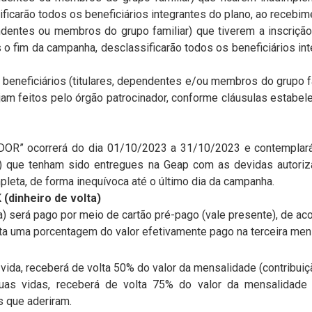
ficarão todos os beneficiários integrantes do plano, ao recebi
pendentes ou membros do grupo familiar) que tiverem a inscriç
 o fim da campanha, desclassificarão todos os beneficiários in
 beneficiários (titulares, dependentes e/ou membros do grupo 
sejam feitos pelo órgão patrocinador, conforme cláusulas estabel
OR” ocorrerá do dia 01/10/2023 a 31/10/2023 e contemplar
ão) que tenham sido entregues na Geap com as devidas autori
eta, de forma inequívoca até o último dia da campanha.
inheiro de volta)
ta) será pago por meio de cartão pré-pago (vale presente), de ac
olta uma porcentagem do valor efetivamente pago na terceira me
vida, receberá de volta 50% do valor da mensalidade (contribuiçã
uas vidas, receberá de volta 75% do valor da mensalidade (
s que aderiram.