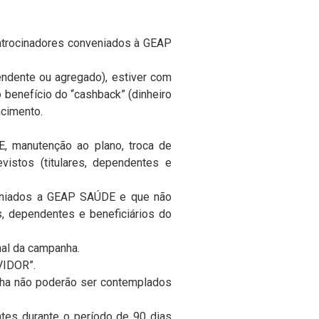
patrocinadores conveniados à GEAP
endente ou agregado), estiver com
 benefício do “cashback” (dinheiro
ncimento.
E, manutenção ao plano, troca de
evistos (titulares, dependentes e
eniados a GEAP SAÚDE e que não
s, dependentes e beneficiários do
inal da campanha.
VIDOR”.
anha não poderão ser contemplados
ntes durante o período de 90 dias