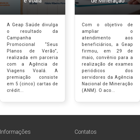
e Voalá
de Mineração
A Geap Saúde divulga
Com o objetivo de
o resultado da
ampliar o
Campanha
atendimento aos
Promocional “Seus
beneficiários, a Geap
Planos de Verão”,
firmou, em 29 de
realizada em parceria
maio, convênio para a
com a Agência de
realização de exames
Viagens Voalá. A
periódicos dos
premiação consiste
servidores da Agência
em 5 (cinco) cartas de
Nacional de Mineração
crédit...
(ANM). O aco...
Informações
Contatos