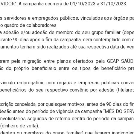
IDOR”. A campanha ocorrerá de 01/10/2023 a 31/10/2023.
os servidores e empregados públicos, vinculados aos órgãos 
o quadro de colaboradores.
 sua adesão e/ou adesão de membro do seu grupo familiar (dep
durante 90 dias após o fim da campanha, será contemplado com o
gamentos tenham sido realizados até sua respectiva data de ve
ptarem pela migração entre planos ofertados pela GEAP SAÚD
ção do próprio beneficiário entre os tipos de beneficiário pr
vínculo empregatício com órgãos e empresas públicas conv
eneficiários do seu respectivo convênio por adesão (titulare
nscrição cancelada, por quaisquer motivos, antes de 90 dias do f
 adesão antes do período de vigência da campanha “MÊS DO SER
 involuntários seguidos de retorno dentro do período da camp
dinheiro de volta).
ependentes ou membros do grupo familiar) que ficarem inadimple