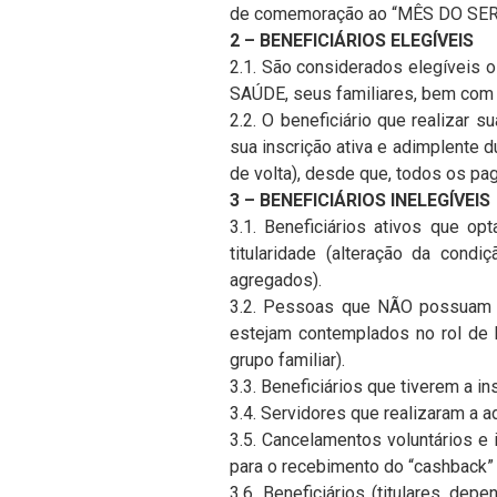
de comemoração ao “MÊS DO SERV
2 – BENEFICIÁRIOS ELEGÍVEIS
2.1. São considerados elegíveis 
SAÚDE, seus familiares, bem com 
2.2. O beneficiário que realizar
sua inscrição ativa e adimplente 
de volta), desde que, todos os pa
3 – BENEFICIÁRIOS INELEGÍVEIS
3.1. Beneficiários ativos que o
titularidade (alteração da condi
agregados).
3.2. Pessoas que NÃO possuam 
estejam contemplados no rol de b
grupo familiar).
3.3. Beneficiários que tiverem a i
3.4. Servidores que realizaram a
3.5. Cancelamentos voluntários e
para o recebimento do “cashback” (
3.6. Beneficiários (titulares, d