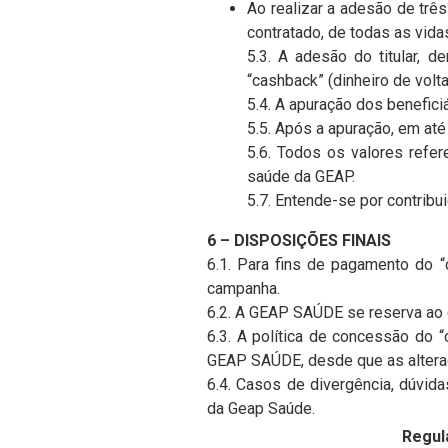
Ao realizar a adesão de três
contratado, de todas as vida
5.3. A adesão do titular,
“cashback” (dinheiro de volt
5.4. A apuração dos benefici
5.5. Após a apuração, em até
5.6. Todos os valores refe
saúde da GEAP.
5.7. Entende-se por contribui
6 – DISPOSIÇÕES FINAIS
6.1. Para fins de pagamento do “
campanha.
6.2. A GEAP SAÚDE se reserva ao 
6.3. A política de concessão do “
GEAP SAÚDE, desde que as alteraç
6.4. Casos de divergência, dúvida
da Geap Saúde.
Regul