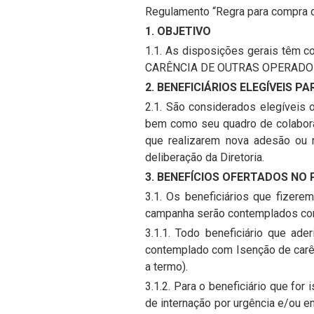
Regulamento “Regra para compra d
1. OBJETIVO
1.1. As disposições gerais têm 
CARÊNCIA DE OUTRAS OPERADORAS”
2. BENEFICIÁRIOS ELEGÍVEIS 
2.1. São considerados elegíveis
bem como seu quadro de colaborad
que realizarem nova adesão ou 
deliberação da Diretoria.
3. BENEFÍCIOS OFERTADOS NO
3.1. Os beneficiários que fizer
campanha serão contemplados com
3.1.1. Todo beneficiário que ad
contemplado com Isenção de carê
a termo).
3.1.2. Para o beneficiário que for
de internação por urgência e/ou e