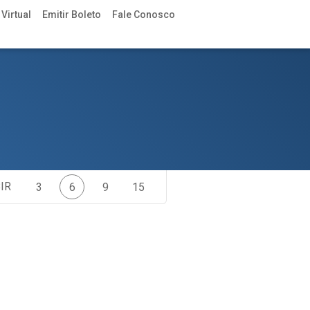
Virtual
Emitir Boleto
Fale Conosco
IR
3
6
9
15